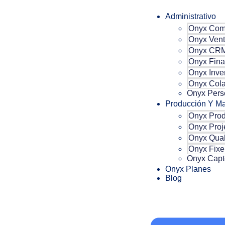
Administrativo
Onyx Com
Onyx Ven
Onyx CR
Onyx Fina
Onyx Inve
Onyx Cola
Onyx Pers
Producción Y Ma
Onyx Pro
Onyx Proj
Onyx Qual
Onyx Fixe
Onyx Capt
Onyx Planes
Blog