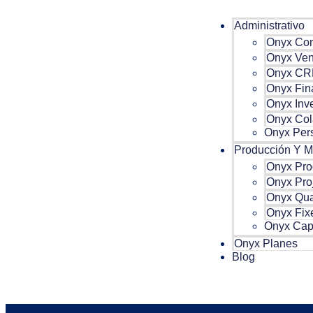
Administrativo
Onyx Co
Onyx Ven
Onyx C
Onyx Fin
Onyx Inve
Onyx Col
Onyx Pers
Producción Y M
Onyx Pro
Onyx Pro
Onyx Qua
Onyx Fix
Onyx Cap
Onyx Planes
Órdenes de Fabric
Blog