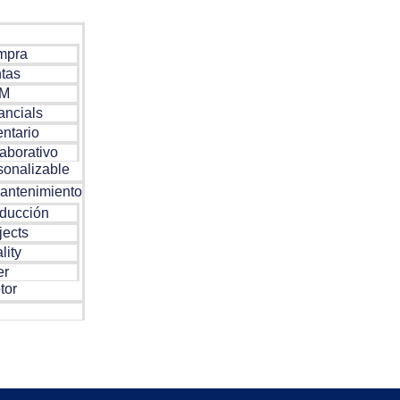
mpra
tas
RM
ancials
ntario
aborativo
onalizable
antenimiento
ducción
jects
lity
er
tor
ación