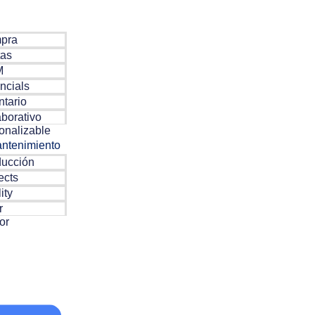
pra
tas
M
ncials
ntario
borativo
onalizable
ntenimiento
ducción
ects
ity
r
or