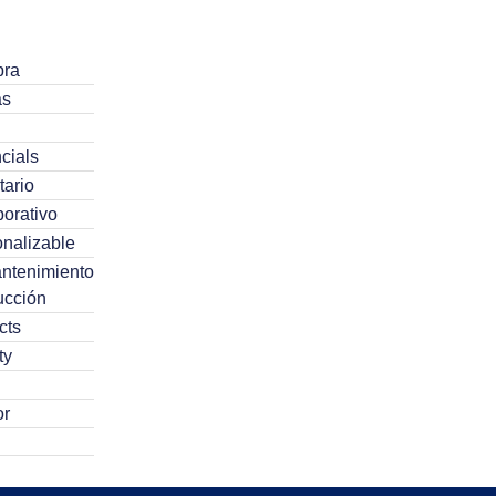
ra
as
cials
tario
orativo
nalizable
ntenimiento
ucción
cts
ty
or
culos Consumidos