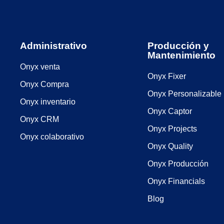
Administrativo
Producción y
Mantenimiento
Onyx venta
Onyx Fixer
Onyx Compra
Onyx Personalizable
Onyx inventario
Onyx Captor
Onyx CRM
Onyx Projects
Onyx colaborativo
Onyx Quality
Onyx Producción
Onyx Financials
Blog