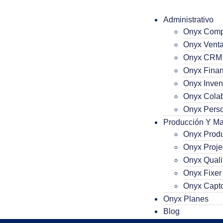
Administrativo
Onyx Comp
Onyx Vent
Onyx CRM
Onyx Finan
Onyx Inven
Onyx Colab
Onyx Perso
Producción Y Ma
Onyx Prod
Onyx Proje
Onyx Quali
Onyx Fixer
Onyx Capt
Ingreso de Artí
Onyx Planes
Blog