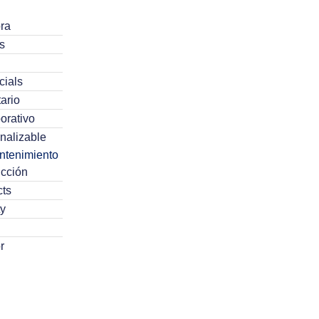
ra
s
cials
ario
orativo
nalizable
ntenimiento
cción
cts
y
r