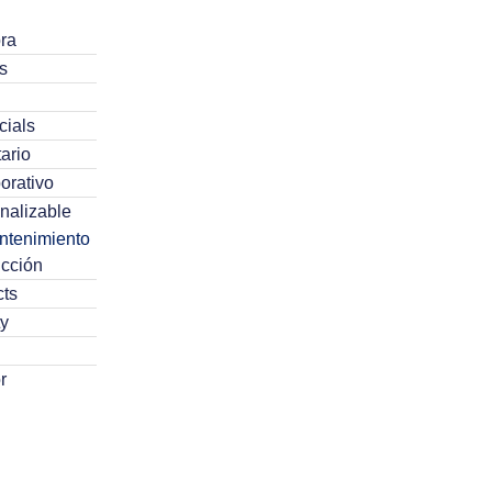
ra
s
cials
ario
orativo
nalizable
ntenimiento
cción
cts
y
r