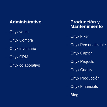
Administrativo
Producción y
Mantenimiento
Onyx venta
Onyx Fixer
Onyx Compra
Onyx Personalizable
Onyx inventario
Onyx Captor
Onyx CRM
Onyx Projects
Onyx colaborativo
Onyx Quality
Onyx Producción
Onyx Financials
Blog