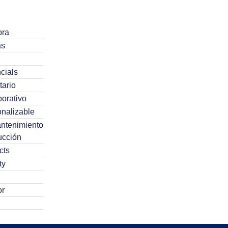
ra
as
cials
tario
orativo
nalizable
ntenimiento
ucción
cts
ty
or
agente