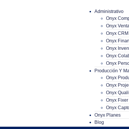
Administrativo
Onyx Comp
Onyx Vent
Onyx CRM
Onyx Finan
Onyx Inven
Onyx Colab
Onyx Perso
Producción Y Ma
Onyx Prod
Onyx Proje
Onyx Quali
Onyx Fixer
Onyx Capt
Funciones del 
Onyx Planes
Blog