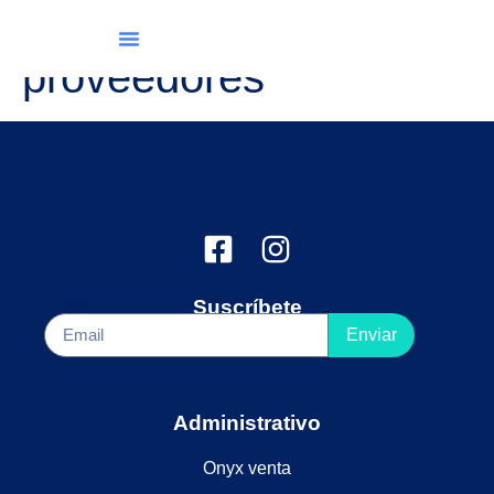
Evaluación de
Producción Y Mantenimiento
proveedores
Email
Suscríbete
Enviar
Administrativo
Onyx venta